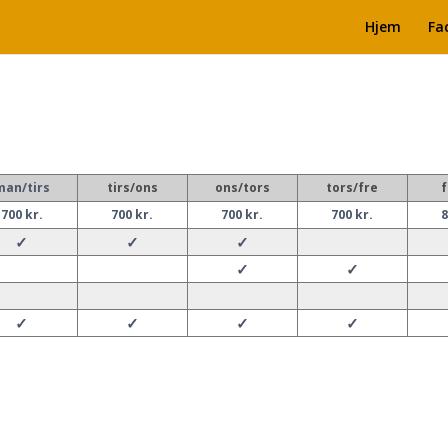
Hjem
Fac
man/tirs
tirs/ons
ons/tors
tors/fre
f
700 kr.
700 kr.
700 kr.
700 kr.
8
✓
✓
✓
✓
✓
✓
✓
✓
✓