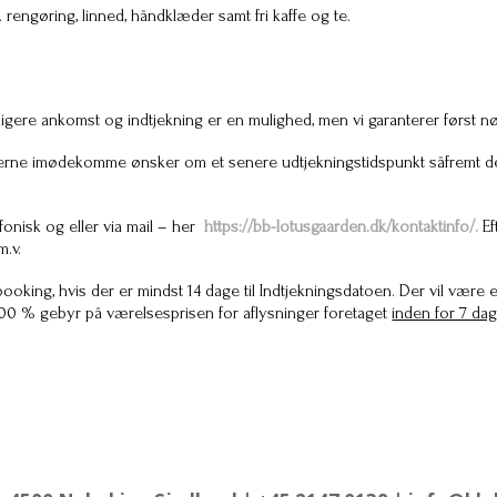
. rengøring, linned, håndklæder samt fri kaffe og te.
 Tidligere ankomst og indtjekning er en mulighed, men vi garanterer først nø
is gerne imødekomme ønsker om et senere udtjekningstidspunkt såfremt det
fonisk og eller via mail – her
https://bb-lotusgaarden.dk/kontaktinfo/.
E
m.v.
a booking, hvis der er mindst 14 dage til Indtjekningsdatoen. Der vil vær
100 % gebyr på værelsesprisen for aflysninger foretaget
inden for 7 dag