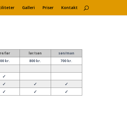
iliteter
Galleri
Priser
Kontakt
re/lør
lør/søn
søn/man
00 kr.
800 kr.
700 kr.
✓
✓
✓
✓
✓
✓
✓